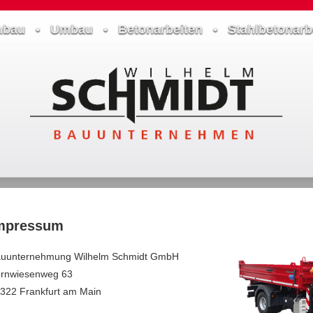
bau • Umbau • Betonarbeiten • Stahlbetonarb
mpressum
uunternehmung Wilhelm Schmidt GmbH
rnwiesenweg 63
322 Frankfurt am Main