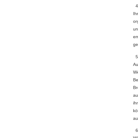
4.
Ih
or
un
em
ge
5.
Au
We
Be
Br
au
ih
kö
au
6.
Wi