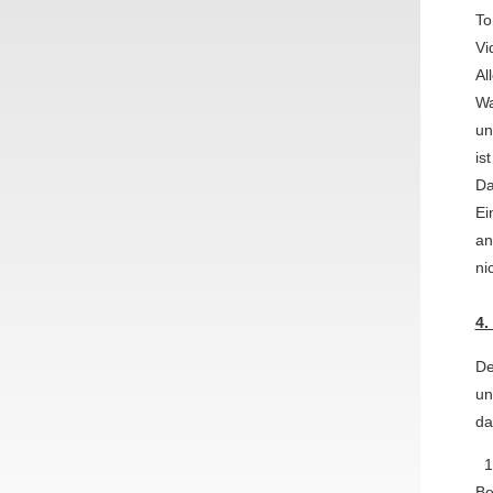
To
Vi
Al
Wa
un
is
Da
Ei
an
ni
4.
De
un
da
1.
Be