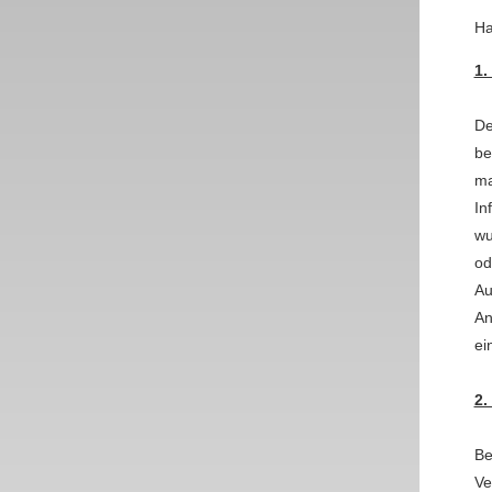
Ha
1.
De
be
ma
In
wu
od
Au
An
ei
2.
Be
Ve