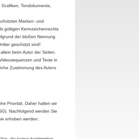
e Grafiken, Tondokumente,
eschützten Marken- und
s gültigen Kennzeichenrechts
aufgrund der bloßen Nennung
itter geschützt sind!
 allein beim Autor der Seiten.
 Videosequenzen und Texte in
kliche Zustimmung des Autors
e Priorität. Daher halten wir
SG). Nachfolgend werden Sie
sie erhoben werden:
les, die keiner bestimmten