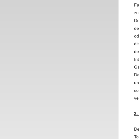
Fa
zu
De
de
od
di
de
In
Gä
Da
un
so
ve
3.
De
To