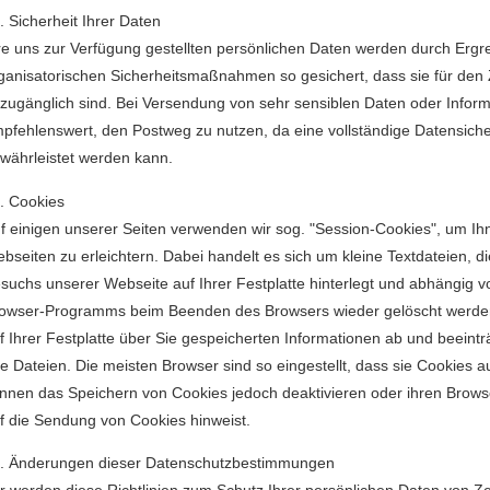
 Sicherheit Ihrer Daten
re uns zur Verfügung gestellten persönlichen Daten werden durch Ergre
ganisatorischen Sicherheitsmaßnahmen so gesichert, dass sie für den Zu
zugänglich sind. Bei Versendung von sehr sensiblen Daten oder Informa
pfehlenswert, den Postweg zu nutzen, da eine vollständige Datensicher
währleistet werden kann.
 Cookies
f einigen unserer Seiten verwenden wir sog. "Session-Cookies", um Ih
bseiten zu erleichtern. Dabei handelt es sich um kleine Textdateien, di
suchs unserer Webseite auf Ihrer Festplatte hinterlegt und abhängig vo
owser-Programms beim Beenden des Browsers wieder gelöscht werden
f Ihrer Festplatte über Sie gespeicherten Informationen ab und beeintr
re Dateien. Die meisten Browser sind so eingestellt, dass sie Cookies a
nnen das Speichern von Cookies jedoch deaktivieren oder ihren Browser
f die Sendung von Cookies hinweist.
 Änderungen dieser Datenschutzbestimmungen
r werden diese Richtlinien zum Schutz Ihrer persönlichen Daten von Zeit