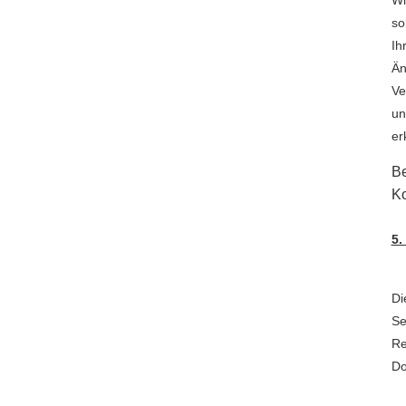
so
Ih
Än
Ve
un
er
Be
Ko
5.
Di
Se
Re
Do