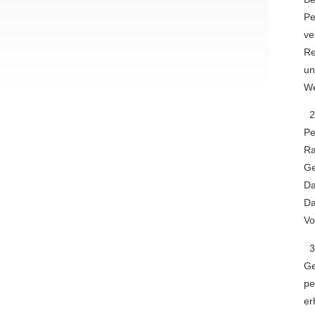
Pe
ve
Re
un
We
2.
Pe
Ra
Ge
Da
Da
Vo
3.
Ge
pe
er