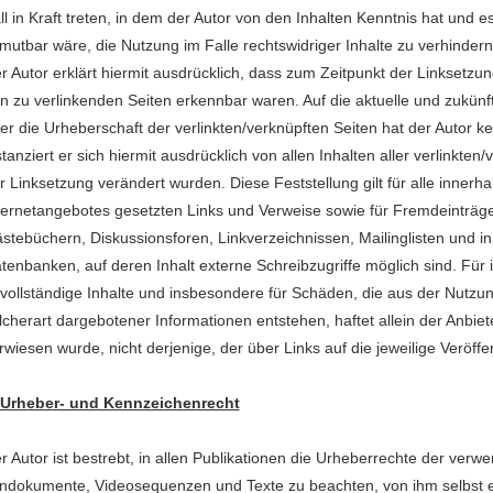
ll in Kraft treten, in dem der Autor von den Inhalten Kenntnis hat und 
mutbar wäre, die Nutzung im Falle rechtswidriger Inhalte zu verhindern
r Autor erklärt hiermit ausdrücklich, dass zum Zeitpunkt der Linksetzung
n zu verlinkenden Seiten erkennbar waren. Auf die aktuelle und zukünft
er die Urheberschaft der verlinkten/verknüpften Seiten hat der Autor kei
stanziert er sich hiermit ausdrücklich von allen Inhalten aller verlinkten
r Linksetzung verändert wurden. Diese Feststellung gilt für alle innerh
ternetangebotes gesetzten Links und Verweise sowie für Fremdeinträge
stebüchern, Diskussionsforen, Linkverzeichnissen, Mailinglisten und 
tenbanken, auf deren Inhalt externe Schreibzugriffe möglich sind. Für il
vollständige Inhalte und insbesondere für Schäden, die aus der Nutzu
lcherart dargebotener Informationen entstehen, haftet allein der Anbiet
rwiesen wurde, nicht derjenige, der über Links auf die jeweilige Veröffen
 Urheber- und Kennzeichenrecht
r Autor ist bestrebt, in allen Publikationen die Urheberrechte der verw
ndokumente, Videosequenzen und Texte zu beachten, von ihm selbst er