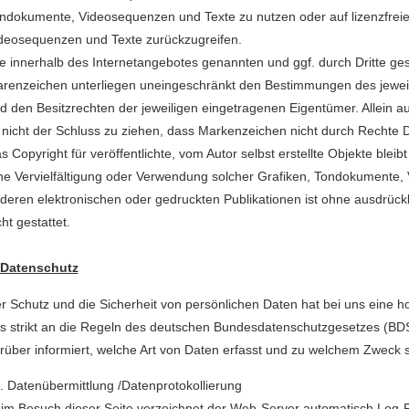
ndokumente, Videosequenzen und Texte zu nutzen oder auf lizenzfrei
deosequenzen und Texte zurückzugreifen.
le innerhalb des Internetangebotes genannten und ggf. durch Dritte g
renzeichen unterliegen uneingeschränkt den Bestimmungen des jeweil
d den Besitzrechten der jeweiligen eingetragenen Eigentümer. Allein 
t nicht der Schluss zu ziehen, dass Markenzeichen nicht durch Rechte Dr
s Copyright für veröffentlichte, vom Autor selbst erstellte Objekte bleibt
ne Vervielfältigung oder Verwendung solcher Grafiken, Tondokumente,
deren elektronischen oder gedruckten Publikationen ist ohne ausdrüc
cht gestattet.
 Datenschutz
r Schutz und die Sicherheit von persönlichen Daten hat bei uns eine hoh
s strikt an die Regeln des deutschen Bundesdatenschutzgesetzes (BD
rüber informiert, welche Art von Daten erfasst und zu welchem Zweck 
 Datenübermittlung /Datenprotokollierung
im Besuch dieser Seite verzeichnet der Web-Server automatisch Log-Fi