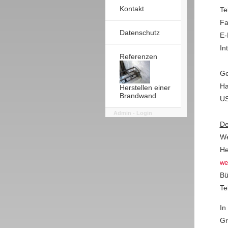
Kontakt
Te
Fa
Datenschutz
E-
In
Referenzen
Ge
Ha
Herstellen einer
Brandwand
US
Admin - Login
De
We
He
we
Bü
Te
In
Gr