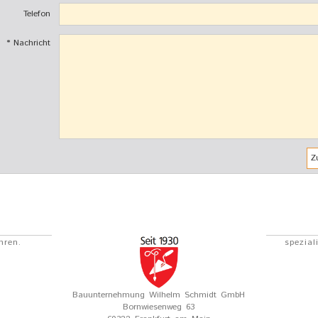
Telefon
* Nachricht
hren.
spezial
Bauunternehmung Wilhelm Schmidt GmbH
Bornwiesenweg 63