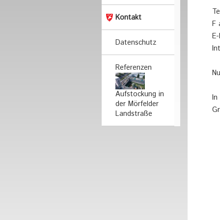
Te
Kontakt
F 
E-
Datenschutz
In
Referenzen
Nu
Aufstockung in
In
der Mörfelder
Gr
Landstraße